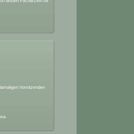
100 besten Fachärzten für
damaligen Vorsitzenden
osa.