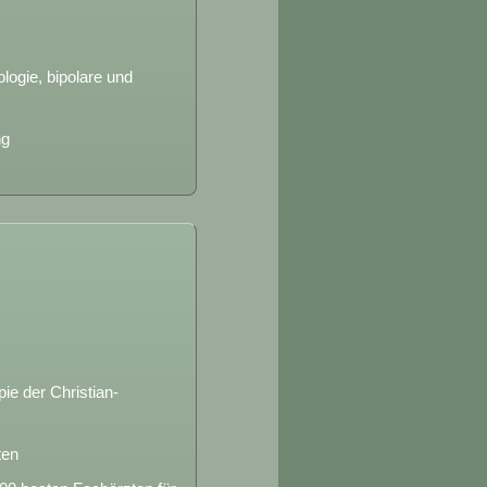
ogie, bipolare und
ng
ie der Christian-
ten