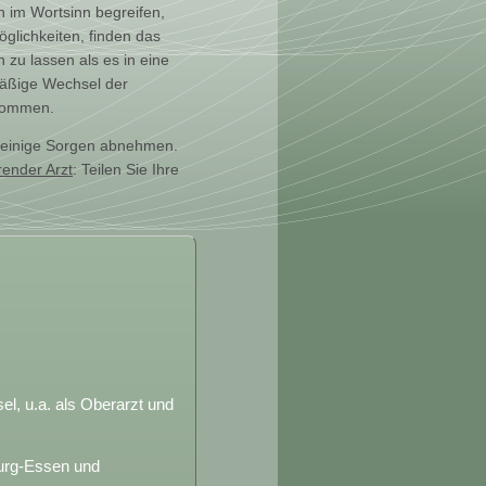
h im Wortsinn begreifen,
öglichkeiten, finden das
 zu lassen als es in eine
lmäßige Wechsel der
fkommen.
m einige Sorgen abnehmen.
render Arzt
: Teilen Sie Ihre
el, u.a. als Oberarzt und
burg-Essen und