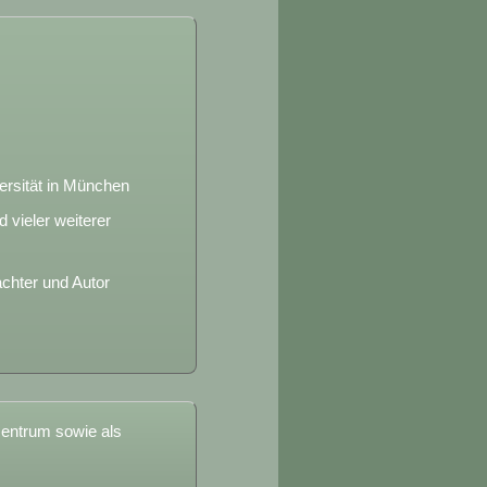
versität in München
vieler weiterer
achter und Autor
zentrum sowie als