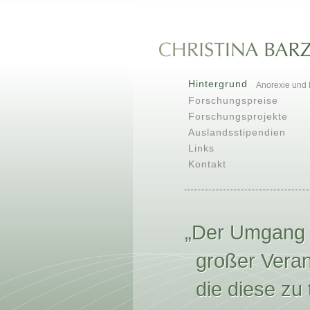
Hintergrund
Anorexie und 
Forschungspreise
Forschungsprojekte
Auslandsstipendien
Links
Kontakt
„Der Umgang 
großer Verant
die diese zu t