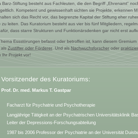
 Barz-Stiftung besteht aus Fachleuten, die den Begriff „Ehrenamt“ noc
geltlich. Kompetent und gewissenhaft sichten sie Projekte, erkennen M
ten sich das Recht vor, das begrenzte Kapital der Stiftung eher ruhen
zu leiten. Das Kuratorium besteht aus vier bis fünf Mitgliedern, rege
ür, dass starre Strukturen und Funktionärsdenken gar nicht erst au
 Thema Essstörungen befasst oder betroffen ist, kann diesem Gremiu
g als
Zustifter oder Förderer
. Und als
Nachwuchsforscher
oder
praktizie
 Ihr Projekt vor!
Vorsitzender des Kuratoriums:
Prof. Dr. med. Markus T. Gastpar
Facharzt für Psychatrie und Psychotherapie
Langjährige Tätigkeit an der Psychatrischen Universitätsklinik Bas
Leiter der Depressions-Forschungsabteilung
1987 bis 2006 Professor der Psychiatrie an der Universität Duis